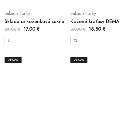
Sukne a šortky
Sukne a šortky
Skladaná koženková sukňa
Kožené kraťasy DEMA
17.00
€
18.50
€
34.00
€
37.00
€
L
XL
ZĽAVA
ZĽAVA