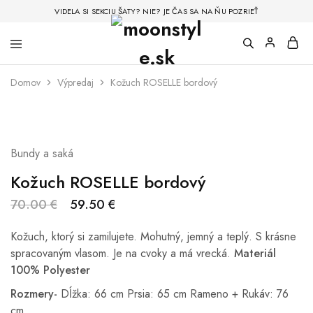
VIDELA SI SEKCIU ŠATY? NIE? JE ČAS SA NA ŇU POZRIEŤ
Domov
Výpredaj
Kožuch ROSELLE bordový
ZĽAVA
Bundy a saká
Kožuch ROSELLE bordový
70.00
€
59.50
€
Kožuch, ktorý si zamilujete. Mohutný, jemný a teplý. S krásne
spracovaným vlasom. Je na cvoky a má vrecká.
Materiál
100% Polyester
Rozmery-
Dĺžka: 66 cm Prsia: 65 cm Rameno + Rukáv: 76
cm