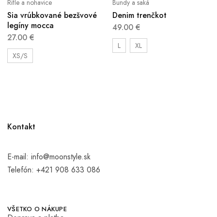
Rifle a nohavice
Bundy a saká
Sia vrúbkované bezšvové
Denim trenčkot
legíny mocca
49.00
€
27.00
€
L
XL
XS/S
Kontakt
E-mail:
info@moonstyle.sk
Telefón:
+421 908 633 086
VŠETKO O NÁKUPE