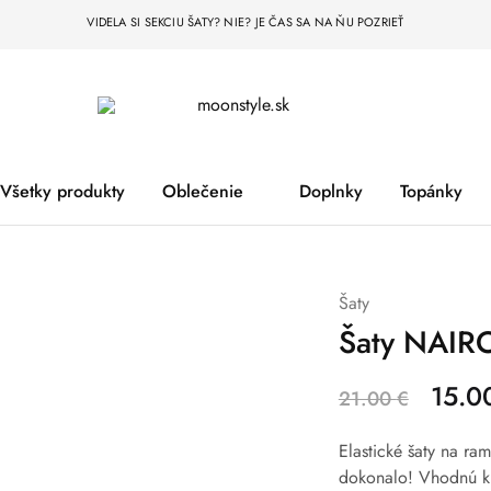
VIDELA SI SEKCIU ŠATY? NIE? JE ČAS SA NA ŇU POZRIEŤ
moonstyle.sk
Všetky produkty
Oblečenie
Doplnky
Topánky
Šaty
Šaty NAIRO
15.0
21.00
€
Elastické šaty na ra
dokonalo! Vhodnú kú