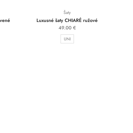
Šaty
rvené
Luxusné šaty CHIARÉ ružové
49.00
€
UNI