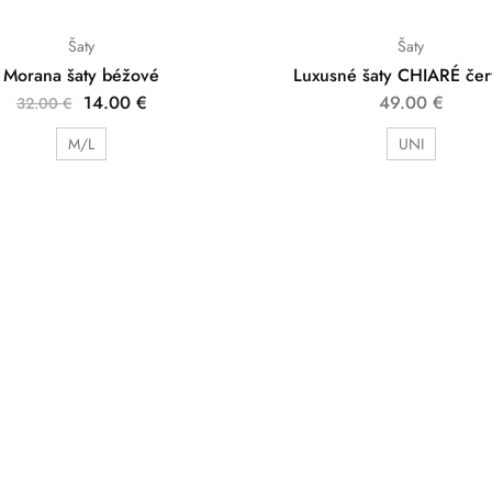
Šaty
Šaty
Morana šaty béžové
Luxusné šaty CHIARÉ če
14.00
€
49.00
€
32.00
€
M/L
UNI