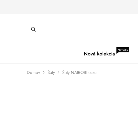
Novinky
Nová kolekcia
Domov
Šaty
Šaty NAIROBI ecru
ZĽAVA