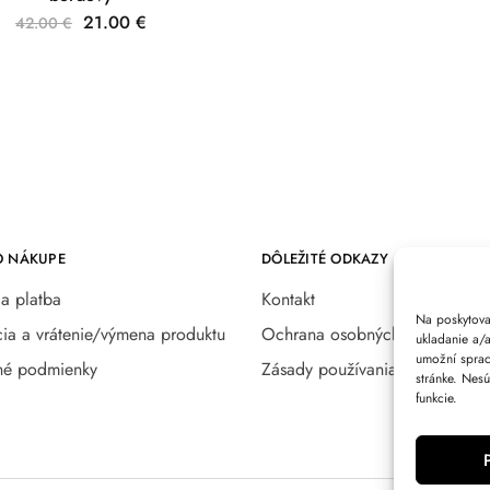
21.00
€
42.00
€
O NÁKUPE
DÔLEŽITÉ ODKAZY
a platba
Kontakt
Na poskytova
ia a vrátenie/výmena produktu
Ochrana osobných údajov
ukladanie a/
umožní spraco
é podmienky
Zásady používania súborov coo
stránke. Nesú
funkcie.