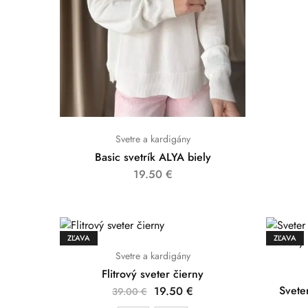
Svetre a kardigány
Basic svetrík ALYA biely
19.50
€
ZĽAVA
ZĽAVA
Svetre a kardigány
Flitrový sveter čierny
Svete
19.50
€
39.00
€