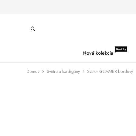
Novinky
Nová kolekcia
Domov
Svetre a kardigány
Sveter GLIMMER bordový