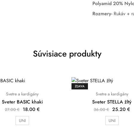
Polyamid 20% Nyl
Rozmery-
Rukáv + r
Súvisiace produkty
ZĽAVA
Svetre a kardigány
Svetre a kardigány
Sveter BASIC khaki
Sveter STELLA žltý
18.00
€
25.20
€
27.00
€
36.00
€
UNI
UNI