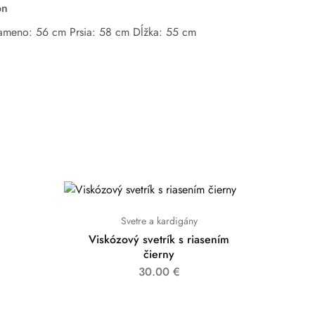
on
ameno: 56 cm Prsia: 58 cm Dĺžka: 55 cm
Svetre a kardigány
Viskózový svetrík s riasením
čierny
30.00
€