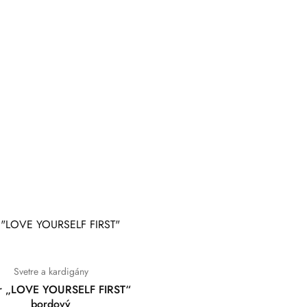
Svetre a kardigány
r „LOVE YOURSELF FIRST“
bordový