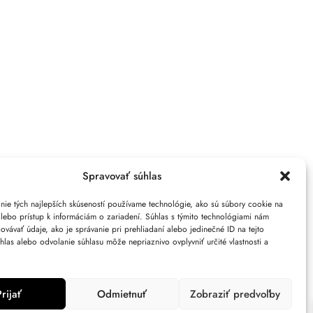
Spravovať súhlas
nie tých najlepších skúseností používame technológie, ako sú súbory cookie na
alebo prístup k informáciám o zariadení. Súhlas s týmito technológiami nám
vávať údaje, ako je správanie pri prehliadaní alebo jedinečné ID na tejto
kie (EÚ)
hlas alebo odvolanie súhlasu môže nepriaznivo ovplyvniť určité vlastnosti a
Prijať
Odmietnuť
Zobraziť predvoľby