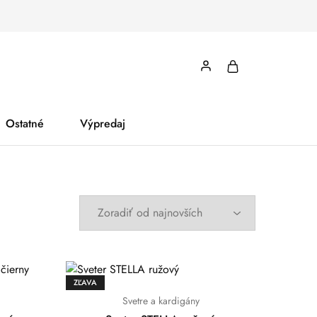
Ostatné
Výpredaj
ZĽAVA
Svetre a kardigány