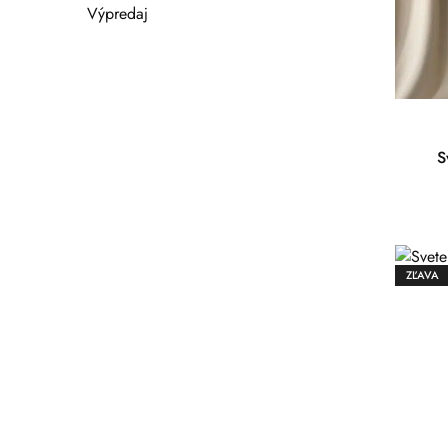
Výpredaj
S
ZĽAVA