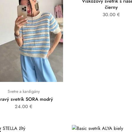
Viskózový svetrík s ria
čierny
30.00
€
Svetre a kardigány
ravý svetrík SORA modrý
24.00
€