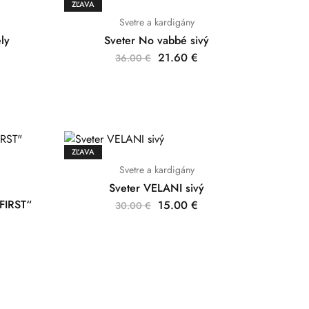
ZĽAVA
Svetre a kardigány
ely
Sveter No vabbé sivý
21.60
€
36.00
€
ZĽAVA
Svetre a kardigány
Sveter VELANI sivý
FIRST“
15.00
€
30.00
€