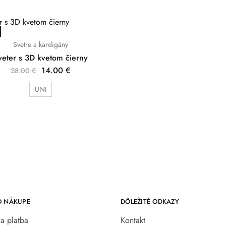
Svetre a kardigány
veter s 3D kvetom čierny
14.00
€
28.00
€
UNI
O NÁKUPE
DÔLEŽITÉ ODKAZY
a platba
Kontakt