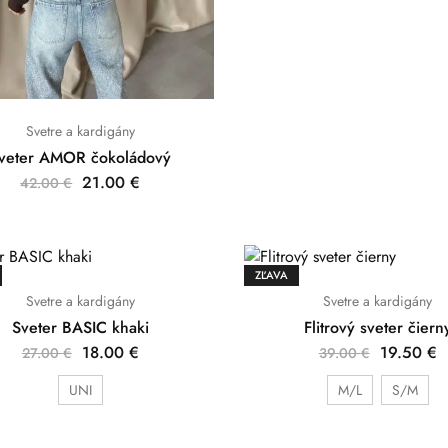
Svetre a kardigány
veter AMOR čokoládový
21.00
€
42.00
€
ZĽAVA
Svetre a kardigány
Svetre a kardigány
Sveter BASIC khaki
Flitrový sveter čiern
18.00
€
19.50
€
27.00
€
39.00
€
UNI
M/L
S/M