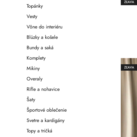
ZĽAVA
Topánky
Vesty
Vône do interiéru
Blúzky a košele
Bundy a saká
Komplety
ZĽAVA
Mikiny
Overaly
Rifle a nohavice
Šaty
Športové oblečenie
Svetre a kardigány
Topy a tričká