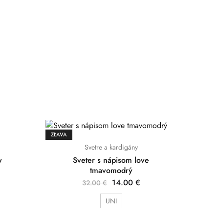
ZĽAVA
Svetre a kardigány
y
Sveter s nápisom love
tmavomodrý
14.00
€
32.00
€
UNI