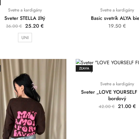
Svetre a kardigány
Svetre a kardigány
Sveter STELLA žltý
Basic svetrík ALYA bi
25.20
€
19.50
€
36.00
€
UNI
ZĽAVA
Svetre a kardigány
Sveter „LOVE YOURSELF 
bordový
21.00
€
42.00
€