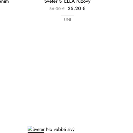
sením
Sveter STELLA ružový
25.20
€
36.00
€
UNI