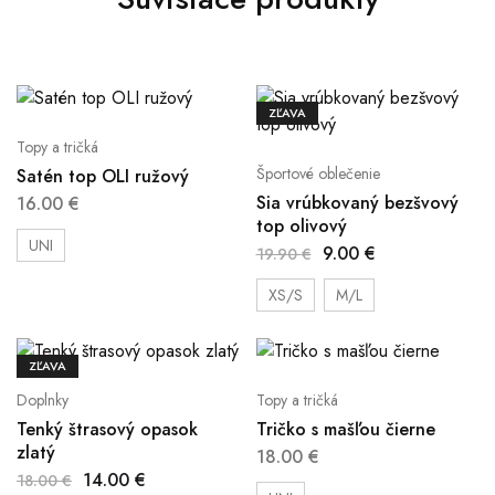
ZĽAVA
Topy a tričká
Športové oblečenie
Satén top OLI ružový
Sia vrúbkovaný bezšvový
16.00
€
top olivový
UNI
9.00
€
19.90
€
XS/S
M/L
ZĽAVA
Doplnky
Topy a tričká
Tenký štrasový opasok
Tričko s mašľou čierne
zlatý
18.00
€
14.00
€
18.00
€