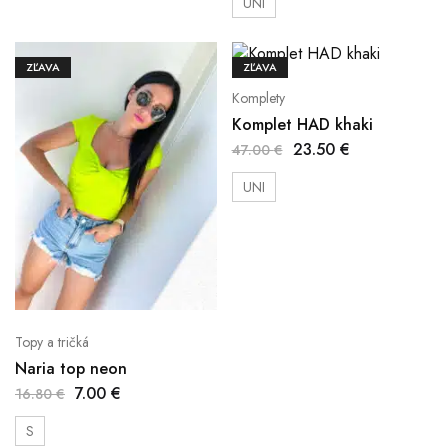
UNI
ZĽAVA
ZĽAVA
Komplety
Komplet HAD khaki
23.50
€
47.00
€
UNI
Topy a tričká
Naria top neon
7.00
€
16.80
€
S