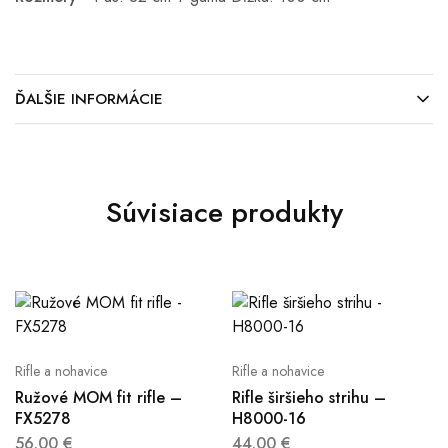
ĎALŠIE INFORMÁCIE
Súvisiace produkty
Rifle a nohavice
Rifle a nohavice
Ružové MOM fit rifle –
Rifle širšieho strihu –
FX5278
H8000-16
56.00
€
44.00
€