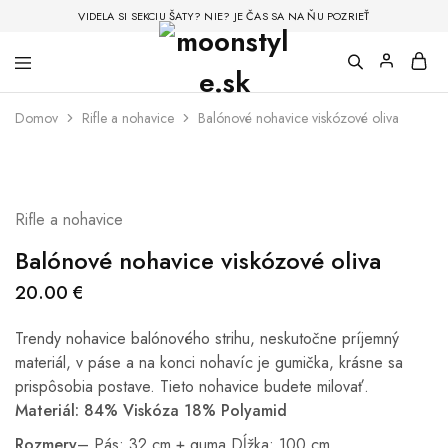
VIDELA SI SEKCIU ŠATY? NIE? JE ČAS SA NA ŇU POZRIEŤ
Domov
Rifle a nohavice
Balónové nohavice viskózové oliva
Rifle a nohavice
Balónové nohavice viskózové oliva
20.00
€
Trendy nohavice balónového strihu, neskutočne príjemný
materiál, v páse a na konci nohavíc je gumička, krásne sa
prispôsobia postave. Tieto nohavice budete milovať.
Materiál: 84% Viskóza 18% Polyamid
Rozmery
– Pás: 32 cm + guma Dĺžka: 100 cm