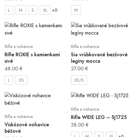
+0
L
M
S
XL
M
Rifle a nohavice
Rifle a nohavice
Rifle ROXIE s kamienkami
Sia vrúbkované bezšvové
sivé
legíny mocca
48.00
€
27.00
€
L
XS
XS/S
Rifle a nohavice
Rifle a nohavice
Rifle WIDE LEG – SJ1725
Viskózové nohavice
38.00
€
béžové
+0
L
M
S
XL