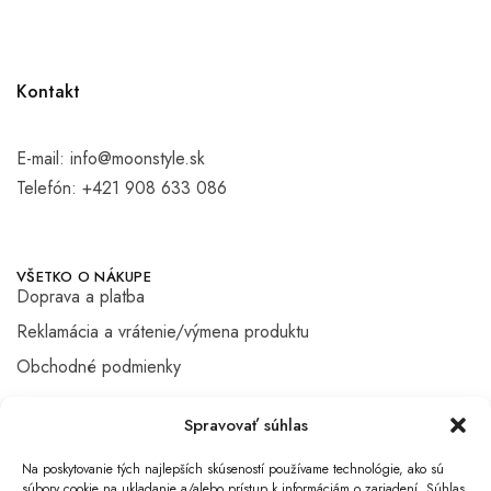
Kontakt
E-mail:
info@moonstyle.sk
Telefón:
+421 908 633 086
VŠETKO O NÁKUPE
Doprava a platba
Reklamácia a vrátenie/výmena produktu
Obchodné podmienky
Spravovať súhlas
DÔLEŽITÉ ODKAZY
Na poskytovanie tých najlepších skúseností používame technológie, ako sú
Kontakt
súbory cookie na ukladanie a/alebo prístup k informáciám o zariadení. Súhlas