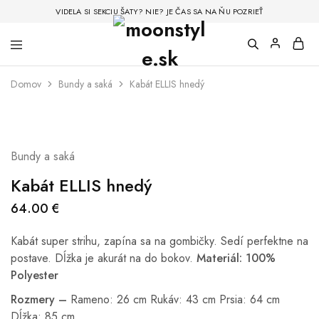
VIDELA SI SEKCIU ŠATY? NIE? JE ČAS SA NA ŇU POZRIEŤ
Domov
Bundy a saká
Kabát ELLIS hnedý
Bundy a saká
Kabát ELLIS hnedý
64.00
€
Kabát super strihu, zapína sa na gombičky. Sedí perfektne na
postave. Dĺžka je akurát na do bokov.
Materiál: 100%
Polyester
Rozmery –
Rameno: 26 cm Rukáv: 43 cm Prsia: 64 cm
Dĺžka: 85 cm