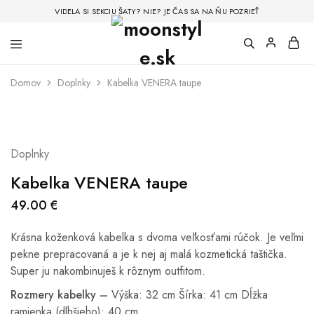
VIDELA SI SEKCIU ŠATY? NIE? JE ČAS SA NA ŇU POZRIEŤ
Domov
Doplnky
Kabelka VENERA taupe
Doplnky
Kabelka VENERA taupe
49.00
€
Krásna koženková kabelka s dvoma veľkosťami rúčok. Je veľmi
pekne prepracovaná a je k nej aj malá kozmetická taštička.
Super ju nakombinuješ k rôznym outfitom.
Rozmery kabelky –
Výška: 32 cm Šírka: 41 cm Dĺžka
ramienka (dlhšieho): 40 cm