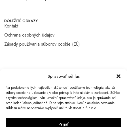
DÔLEŽITÉ ODKAZY
Kontakt
Ochrana osobných údajov
Zásady používania súborov cookie (EÚ)
Spravovať súhlas
©2024 moonstyle.sk Všetky práva vyhradené.
Na poskytovanie tých najlepších skúseností používame technológie, ako sú
súbory cookie na ukladanie a/alebo prístup k informáciám o zariadení. Súhlas
s týmito technológiami nám umožní spracovávať údaje, ako je správanie pri
prehliadaní alebo jedinečné ID na tejto stránke. Nesúhlas alebo odvolanie
súhlasu môže nepriaznivo ovplyvniť určité vlastnosti a funkcie.
Prijať