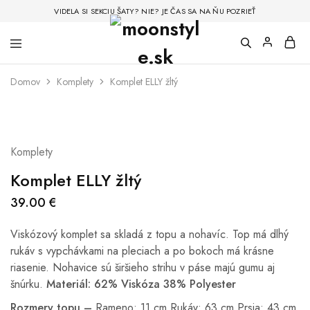
VIDELA SI SEKCIU ŠATY? NIE? JE ČAS SA NA ŇU POZRIEŤ
Domov
Komplety
Komplet ELLY žltý
Komplety
Komplet ELLY žltý
39.00
€
Viskózový komplet sa skladá z topu a nohavíc. Top má dlhý
rukáv s vypchávkami na pleciach a po bokoch má krásne
riasenie. Nohavice sú širšieho strihu v páse majú gumu aj
šnúrku.
Materiál: 62% Viskóza 38% Polyester
Rozmery topu –
Rameno: 11 cm Rukáv: 63 cm Prsia: 43 cm