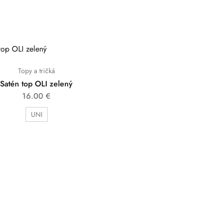
Topy a tričká
Satén top OLI zelený
16.00
€
UNI