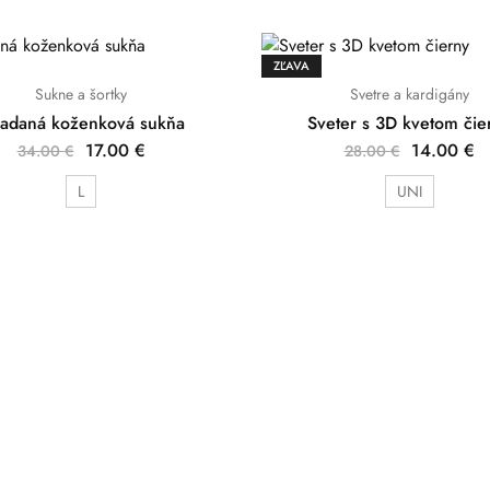
ZĽAVA
Sukne a šortky
Svetre a kardigány
ladaná koženková sukňa
Sveter s 3D kvetom čie
17.00
€
14.00
€
34.00
€
28.00
€
L
UNI