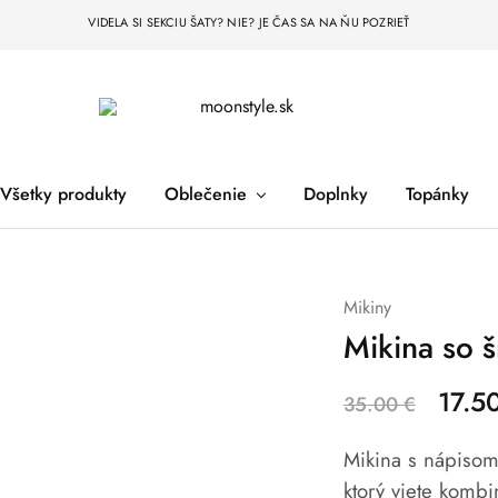
VIDELA SI SEKCIU ŠATY? NIE? JE ČAS SA NA ŇU POZRIEŤ
moonstyle.sk
Všetky produkty
Oblečenie
Doplnky
Topánky
Mikiny
Mikina so 
17.5
35.00
€
Mikina s nápisom
ktorý viete komb