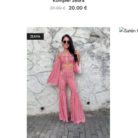
Komplet zebra
20.00
€
39.00
€
ZĽAVA