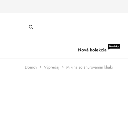
Novinky
Nová kolekcia
Domov
Výpredaj
Mikina so šnurovaním khaki
ZĽAVA