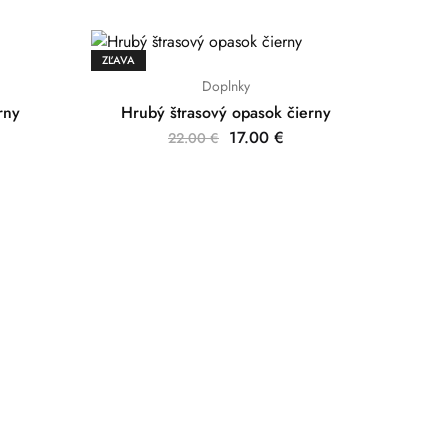
ZĽAVA
Doplnky
rny
Hrubý štrasový opasok čierny
17.00
€
22.00
€