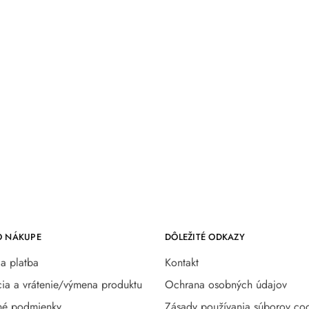
O NÁKUPE
DÔLEŽITÉ ODKAZY
a platba
Kontakt
ia a vrátenie/výmena produktu
Ochrana osobných údajov
é podmienky
Zásady používania súborov coo