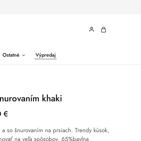
Ostatné
Výpredaj
šnurovaním khaki
0
€
 a so šnurovaním na prsiach. Trendy kúsok,
inovať na veľa spôsobov. 65%bavlna