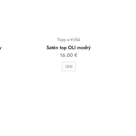
Topy a tričká
y
Satén top OLI modrý
16.00
€
UNI