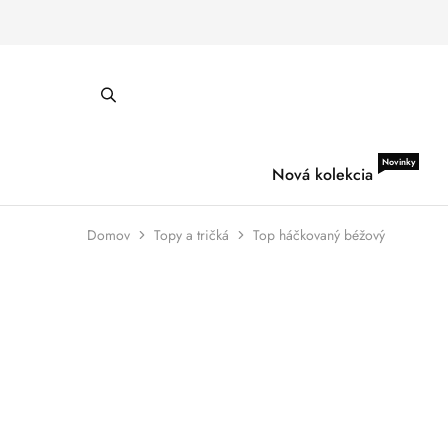
Novinky
Nová kolekcia
Domov
Topy a tričká
Top háčkovaný béžový