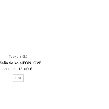
Topy a tričká
šelin tielko NEONLOVE
15.00
€
21.00
€
UNI